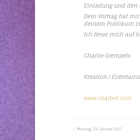
Einladung und den t
Dein Vortrag hat mir
deinem Publikum zu
Ich freue mich auf h
Charlie Grempels
Kreation / Entertain
www.marbet.com
Montag, 23. Januar 2017