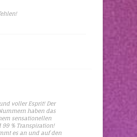
fehlen!
nd voller Esprit! Der
ch-Nummern haben das
inem sensationellen
d 99 % Transpiration!
 kommt es an und auf den