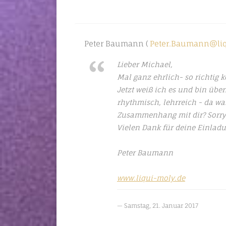
Peter Baumann (
Peter.Baumann@liq
Lieber Michael,
Mal ganz ehrlich- so richtig k
Jetzt weiß ich es und bin überz
rhythmisch, lehrreich - da war
Zusammenhang mit dir? Sorry,
Vielen Dank für deine Einlad
Peter Baumann
www.liqui-moly.de
Samstag, 21. Januar 2017