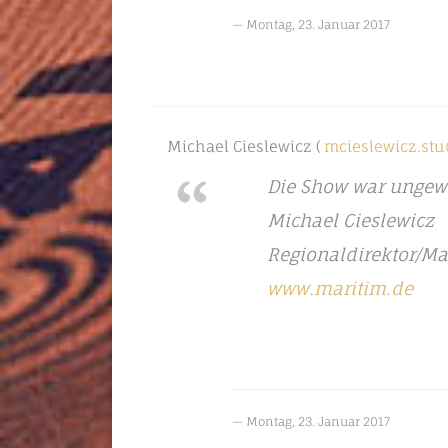
Montag, 23. Januar 2017
Michael Cieslewicz (
mcieslewicz.st
Die Show war ungewö
Michael Cieslewicz
Regionaldirektor/Ma
www.maritim.de
Montag, 23. Januar 2017